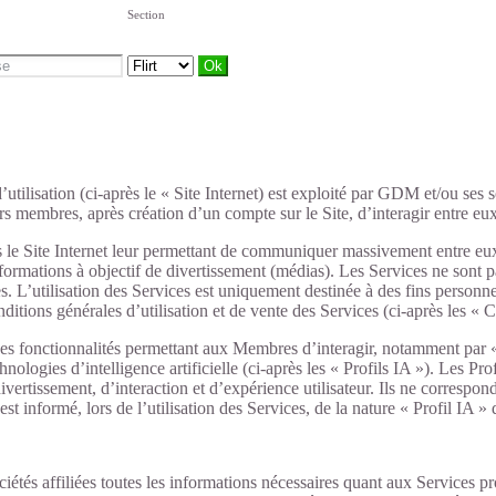
Section
’utilisation (ci-après le « Site Internet) est exploité par GDM et/ou ses 
rs membres, après création d’un compte sur le Site, d’interagir entre eux.
es le Site Internet leur permettant de communiquer massivement entre eux
 informations à objectif de divertissement (médias). Les Services ne son
es. L’utilisation des Services est uniquement destinée à des fins personn
onditions générales d’utilisation et de vente des Services (ci-après les 
 des fonctionnalités permettant aux Membres d’interagir, notamment par 
chnologies d’intelligence artificielle (ci-après les « Profils IA »). Les
ertissement, d’interaction et d’expérience utilisateur. Ils ne correspon
rmé, lors de l’utilisation des Services, de la nature « Profil IA » des
tés affiliées toutes les informations nécessaires quant aux Services p