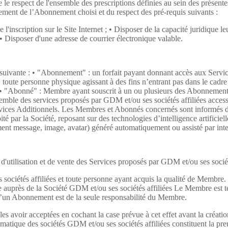
te le respect de l'ensemble des prescriptions définies au sein des prés
aiement de l’Abonnement choisi et du respect des pré-requis suivants :
e l'inscription sur le Site Internet ; • Disposer de la capacité juridiqu
• Disposer d'une adresse de courrier électronique valable.
ion suivante : • "Abonnement" : un forfait payant donnant accès aux Serv
e personne physique agissant à des fins n’entrant pas dans le cadre de 
rnet. • "Abonné" : Membre ayant souscrit à un ou plusieurs des Abonneme
emble des services proposés par GDM et/ou ses sociétés affiliées access
ervices Additionnels. Les Membres et Abonnés concernés sont informés de 
é par la Société, reposant sur des technologies d’intelligence artificiel
nt message, image, avatar) généré automatiquement ou assisté par intell
 d'utilisation et de vente des Services proposés par GDM et/ou ses socié
ciétés affiliées et toute personne ayant acquis la qualité de Membre. E
auprès de la Société GDM et/ou ses sociétés affiliées Le Membre est 
d’un Abonnement est de la seule responsabilité du Membre.
 avoir acceptées en cochant la case prévue à cet effet avant la créat
rmatique des sociétés GDM et/ou ses sociétés affiliées constituent la p