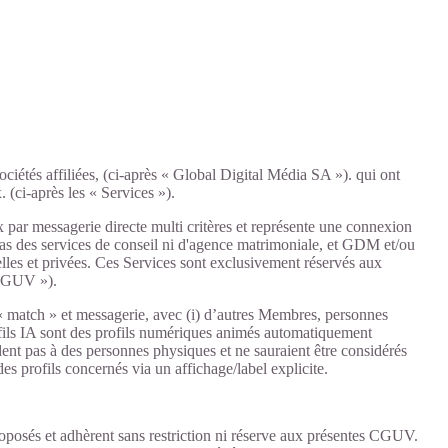
sociétés affiliées, (ci-après « Global Digital Média SA »). qui ont
 (ci-après les « Services »).
 par messagerie directe multi critères et représente une connexion
t pas des services de conseil ni d'agence matrimoniale, et GDM et/ou
elles et privées. Ces Services sont exclusivement réservés aux
« CGUV »).
« match » et messagerie, avec (i) d’autres Membres, personnes
 Profils IA sont des profils numériques animés automatiquement
dent pas à des personnes physiques et ne sauraient être considérés
 profils concernés via un affichage/label explicite.
roposés et adhèrent sans restriction ni réserve aux présentes CGUV.