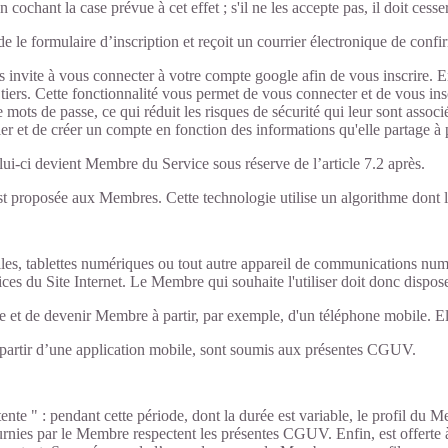
chant la case prévue à cet effet ; s'il ne les accepte pas, il doit cesser
de le formulaire d’inscription et reçoit un courrier électronique de confi
invite à vous connecter à votre compte google afin de vous inscrire. E
iers. Cette fonctionnalité vous permet de vous connecter et de vous inscri
mots de passe, ce qui réduit les risques de sécurité qui leur sont associé
er et de créer un compte en fonction des informations qu'elle partage à
celui-ci devient Membre du Service sous réserve de l’article 7.2 après.
p est proposée aux Membres. Cette technologie utilise un algorithme dont 
les, tablettes numériques ou tout autre appareil de communications num
rvices du Site Internet. Le Membre qui souhaite l'utiliser doit donc dispo
mpte et de devenir Membre à partir, par exemple, d'un téléphone mobile.
à partir d’une application mobile, sont soumis aux présentes CGUV.
ente " : pendant cette période, dont la durée est variable, le profil du M
urnies par le Membre respectent les présentes CGUV. Enfin, est offerte à l