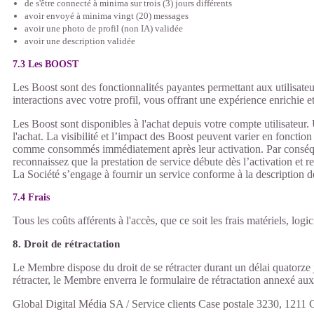
de s'être connecté à minima sur trois (3) jours différents
avoir envoyé à minima vingt (20) messages
avoir une photo de profil (non IA) validée
avoir une description validée
7.3 Les BOOST
Les Boost sont des fonctionnalités payantes permettant aux utilisateurs
interactions avec votre profil, vous offrant une expérience enrichie 
Les Boost sont disponibles à l'achat depuis votre compte utilisateur.
l'achat. La visibilité et l’impact des Boost peuvent varier en fonctio
comme consommés immédiatement après leur activation. Par conséquent
reconnaissez que la prestation de service débute dès l’activation et
La Société s’engage à fournir un service conforme à la description de
7.4 Frais
Tous les coûts afférents à l'accès, que ce soit les frais matériels, lo
8. Droit de rétractation
Le Membre dispose du droit de se rétracter durant un délai quatorze 
rétracter, le Membre enverra le formulaire de rétractation annexé a
Global Digital Média SA / Service clients Case postale 3230, 1211 