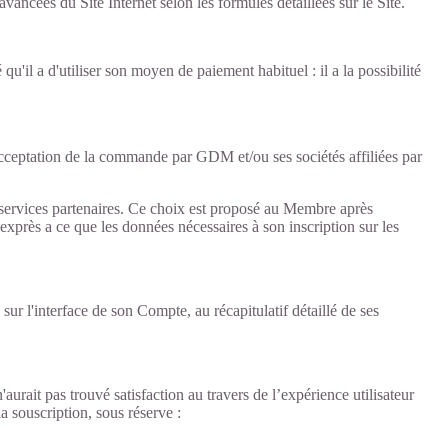
ées du Site Internet selon les formules détaillées sur le Site.
'il a d'utiliser son moyen de paiement habituel : il a la possibilité
cceptation de la commande par GDM et/ou ses sociétés affiliées par
es services partenaires. Ce choix est proposé au Membre après
xprès a ce que les données nécessaires à son inscription sur les
 l'interface de son Compte, au récapitulatif détaillé de ses
urait pas trouvé satisfaction au travers de l’expérience utilisateur
a souscription, sous réserve :