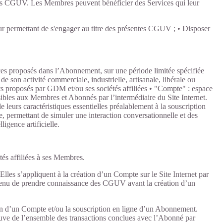
entes CGUV. Les Membres peuvent bénéficier des Services qui leur
e leur permettant de s'engager au titre des présentes CGUV ; • Disposer
ices proposés dans l’Abonnement, sur une période limitée spécifiée
son activité commerciale, industrielle, artisanale, libérale ou
nts proposés par GDM et/ou ses sociétés affiliées • "Compte" : espace
ibles aux Membres et Abonnés par l’intermédiaire du Site Internet.
leurs caractéristiques essentielles préalablement à la souscription
le, permettant de simuler une interaction conversationnelle et des
igence artificielle.
tés affiliées à ses Membres.
lles s’appliquent à la création d’un Compte sur le Site Internet par
tenu de prendre connaissance des CGUV avant la création d’un
ion d’un Compte et/ou la souscription en ligne d’un Abonnement.
reuve de l’ensemble des transactions conclues avec l’Abonné par