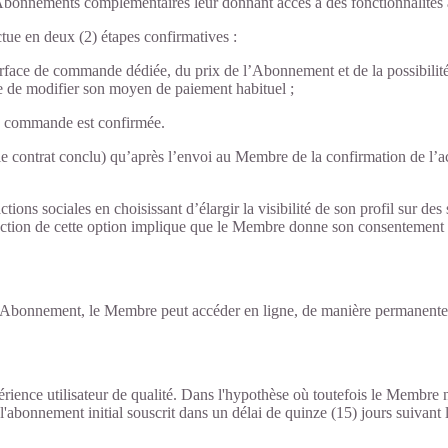
ements complémentaires leur donnant accès à des fonctionnalités avanc
ue en deux (2) étapes confirmatives :
face de commande dédiée, du prix de l’Abonnement et de la possibilité qu
e de modifier son moyen de paiement habituel ;
sa commande est confirmée.
e contrat conclu) qu’après l’envoi au Membre de la confirmation de l’a
tions sociales en choisissant d’élargir la visibilité de son profil sur d
lection de cette option implique que le Membre donne son consentement e
bonnement, le Membre peut accéder en ligne, de manière permanente sur
ience utilisateur de qualité. Dans l'hypothèse où toutefois le Membre n'a
'abonnement initial souscrit dans un délai de quinze (15) jours suivant l