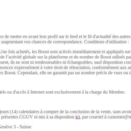
 de mettre en avant leur profil sur le feed et le fil d'actualité des autr
et augmentant vos chances de correspondance. Conditions d'utilisation :
 Une fois achetés, les Boost sont activés immédiatement et appliqués sur
n de l’activité globale sur la plateforme et du nombre de Boost utilisés p
, ils ne sont ni remboursables ni échangeables, sauf disposition contra
 renoncez expressément à votre droit de rétractation, conformément aux a
s Boost. Cependant, elle ne garantit pas un nombre précis de vues ou d’i
giciels ou d'accès à Internet sont exclusivement à la charge du Membre.
jours (14) calendaires à compter de la conclusion de la vente, sans avo
ux présentes CGUV et mis à sa disposition
ici
, par courriel à customer@m
Genève 3 - Suisse