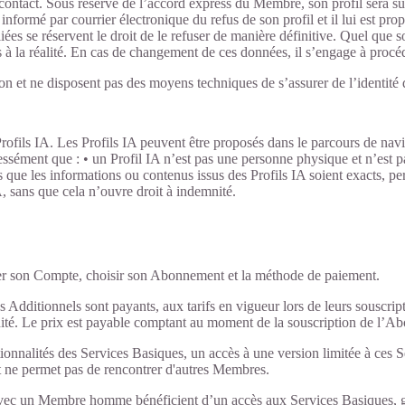
s de contact. Sous réserve de l’accord express du Membre, son profil sera s
ormé par courrier électronique du refus de son profil et il lui est prop
es se réservent le droit de le refuser de manière définitive. Quel que s
 à la réalité. En cas de changement de ces données, il s’engage à proc
on et ne disposent pas des moyens techniques de s’assurer de l’identité 
ofils IA. Les Profils IA peuvent être proposés dans le parcours de navig
sément que : • un Profil IA n’est pas une personne physique et n’est p
as que les informations ou contenus issus des Profils IA soient exacts, pe
, sans que cela n’ouvre droit à indemnité.
er son Compte, choisir son Abonnement et la méthode de paiement.
 Additionnels sont payants, aux tarifs en vigueur lors de leurs souscri
idité. Le prix est payable comptant au moment de la souscription de l’A
nnalités des Services Basiques, un accès à une version limitée à ces Ser
 et ne permet pas de rencontrer d'autres Membres.
avec un Membre homme bénéficient d’un accès aux Services Basiques, grat