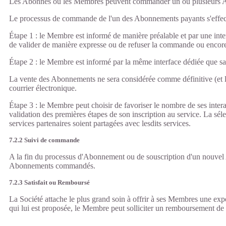
Les Abonnés ou les Membres peuvent commander un ou plusieurs Abonn
Le processus de commande de l'un des Abonnements payants s'effect
Étape 1 : le Membre est informé de manière préalable et par une inter
de valider de manière expresse ou de refuser la commande ou encor
Étape 2 : le Membre est informé par la même interface dédiée que 
La vente des Abonnements ne sera considérée comme définitive (et l
courrier électronique.
Étape 3 : le Membre peut choisir de favoriser le nombre de ses interac
validation des premières étapes de son inscription au service. La sé
services partenaires soient partagées avec lesdits services.
7.2.2 Suivi de commande
A la fin du processus d'Abonnement ou de souscription d'un nouvel A
Abonnements commandés.
7.2.3 Satisfait ou Remboursé
La Société attache le plus grand soin à offrir à ses Membres une expér
qui lui est proposée, le Membre peut solliciter un remboursement de l