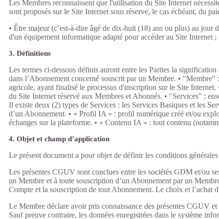
Les Membres reconnaissent que l'utilisation du Site Internet nécessi
sont proposés sur le Site Internet sous réserve, le cas échéant, du p
• Être majeur (c’est-à-dire âgé de dix-huit (18) ans ou plus) au jour d
d'un équipement informatique adapté pour accéder au Site Internet ; 
3. Définitions
Les termes ci-dessous définis auront entre les Parties la significat
dans l’Abonnement concerné souscrit par un Membre. • "Membre" : tout
agricole, ayant finalisé le processus d'inscription sur le Site Inte
du Site Internet réservé aux Membres et Abonnés. • "Services" : ens
Il existe deux (2) types de Services : les Services Basiques et les S
d’un Abonnement. • « Profil IA » : profil numérique créé et/ou exploit
échanges sur la plateforme. • « Contenu IA » : tout contenu (notamme
4. Objet et champ d’application
Le présent document a pour objet de définir les conditions générales
Les présentes CGUV sont conclues entre les sociétés GDM et/ou ses so
un Membre et à toute souscription d’un Abonnement par un Membre 
Compte et la souscription de tout Abonnement. Le choix et l’achat 
Le Membre déclare avoir pris connaissance des présentes CGUV et les
Sauf preuve contraire, les données enregistrées dans le système info