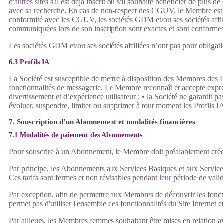
d'autres sites s'il est déjà inscrit ou s'il souhaite bénéficier de plu
avec sa recherche. En cas de non-respect des CGUV, le Membre est inf
conformité avec les CGUV, les sociétés GDM et/ou ses sociétés affilié
communiquées lors de son inscription sont exactes et sont conformes
Les sociétés GDM et/ou ses sociétés affiliées n’ont pas pour obligati
6.3 Profils IA
La Société est susceptible de mettre à disposition des Membres des Pr
fonctionnalités de messagerie. Le Membre reconnaît et accepte expres
divertissement et d’expérience utilisateur ; • la Société ne garantit p
évoluer, suspendre, limiter ou supprimer à tout moment les Profils IA
7. Souscription d’un Abonnement et modalités financières
7.1 Modalités de paiement des Abonnements
Pour souscrire à un Abonnement, le Membre doit préalablement cré
Par principe, les Abonnements aux Services Basiques et aux Services
Ces tarifs sont fermes et non révisables pendant leur période de val
Par exception, afin de permettre aux Membres de découvrir les fonctio
permet pas d'utiliser l'ensemble des fonctionnalités du Site Internet
Par ailleurs, les Membres femmes souhaitant être mises en relation 