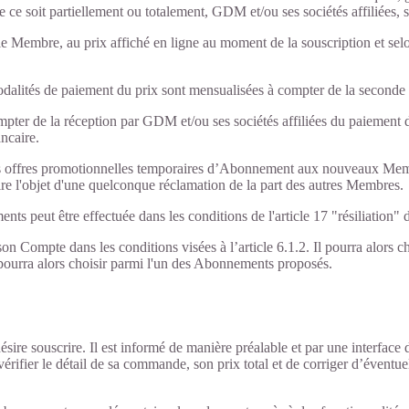
ue ce soit partiellement ou totalement, GDM et/ou ses sociétés affiliées, s
Membre, au prix affiché en ligne au moment de la souscription et selon 
odalités de paiement du prix sont mensualisées à compter de la seconde
ompter de la réception par GDM et/ou ses sociétés affiliées du paieme
ncaire.
r des offres promotionnelles temporaires d’Abonnement aux nouveaux Me
ire l'objet d'une quelconque réclamation de la part des autres Membres.
ts peut être effectuée dans les conditions de l'article 17 "résiliation
n Compte dans les conditions visées à l’article 6.1.2. Il pourra alor
l pourra alors choisir parmi l'un des Abonnements proposés.
sire souscrire. Il est informé de manière préalable et par une interfa
rifier le détail de sa commande, son prix total et de corriger d’éventue