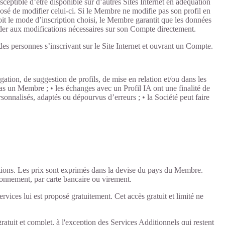
usceptible d’être disponible sur d’autres Sites Internet en adéquation
osé de modifier celui-ci. Si le Membre ne modifie pas son profil en
oit le mode d’inscription choisi, le Membre garantit que les données
éder aux modifications nécessaires sur son Compte directement.
des personnes s’inscrivant sur le Site Internet et ouvrant un Compte.
ation, de suggestion de profils, de mise en relation et/ou dans les
as un Membre ; • les échanges avec un Profil IA ont une finalité de
rsonnalisés, adaptés ou dépourvus d’erreurs ; • la Société peut faire
ptions. Les prix sont exprimés dans la devise du pays du Membre.
bonnement, par carte bancaire ou virement.
vices lui est proposé gratuitement. Cet accès gratuit et limité ne
uit et complet, à l'exception des Services Additionnels qui restent