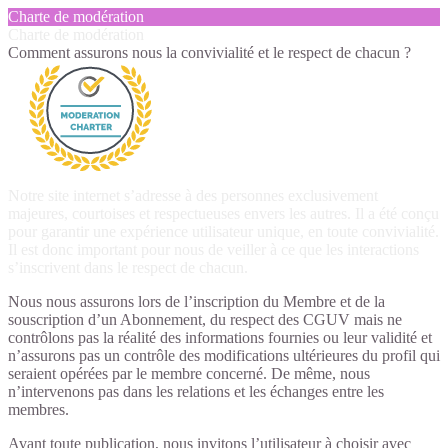
Charte de modération
Charte de modération
Comment assurons nous la convivialité et le respect de chacun ?
Notre site internet s’adresse à des personnes exclusivement
majeures, courtoises et respectueuses envers les autres. Il a été conçu
pour garantir une expérience utilisateur unique, en toute convivialité.
Il est donc important pour nous de veiller à ce que les interactions
s’inscrivent dans le respect de chacun.
Nous nous assurons lors de l’inscription du Membre et de la
souscription d’un Abonnement, du respect des CGUV mais ne
contrôlons pas la réalité des informations fournies ou leur validité et
n’assurons pas un contrôle des modifications ultérieures du profil qui
seraient opérées par le membre concerné. De même, nous
n’intervenons pas dans les relations et les échanges entre les
membres.
Avant toute publication, nous invitons l’utilisateur à choisir avec